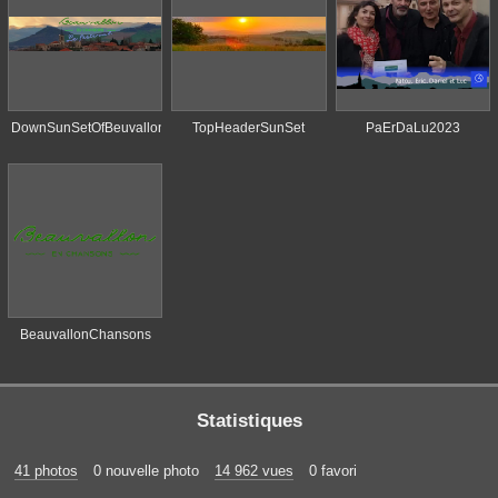
DownSunSetOfBeuvallon
TopHeaderSunSet
PaErDaLu2023
BeauvallonChansons
Statistiques
41 photos
0 nouvelle photo
14 962 vues
0 favori