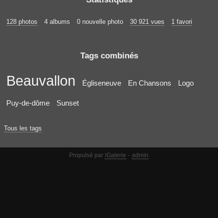
128 photos
4 albums
0 nouvelle photo
30 921 vues
1 favori
Tags combinés
Beauvallon
Égliseneuve
En Chansons
Logo
Puy-de-dôme
Sunset
Tous les tags
Propulsé par
iGalerie
-
admin