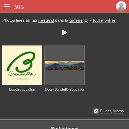

IMG
Photos liées au tag
Festival
dans la
galerie
[2]
-
Tout montrer

LogoBeauvallon
DownSunSetOfBeuvallon

Fil des photos
Statistiques