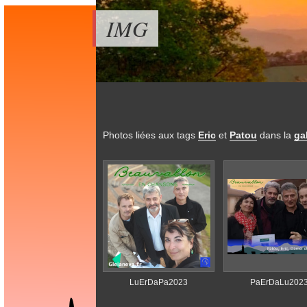
IMG
Photos liées aux tags
Eric
et
Patou
dans la
ga
LuErDaPa2023
PaErDaLu202