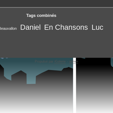
Tags combinés
Daniel
En Chansons
Luc
Beauvallon
Propulsé par
iGalerie
-
admin