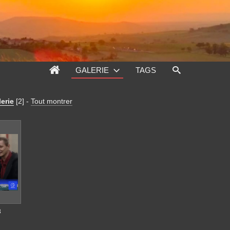
GALERIE
TAGS
lerie
[2]
-
Tout montrer
3