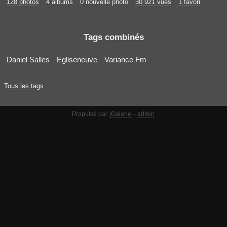
128 photos
4 albums
0 nouvelle photo
30 921 vues
1 favori
Tags combinés
Daniel Salles
Egliseneuve
Variance Fm
Tous les tags
Propulsé par
iGalerie
-
admin