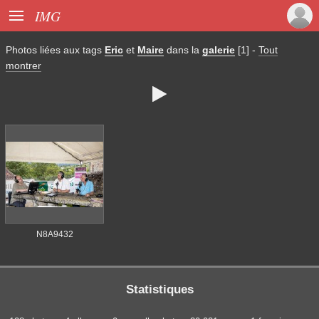

IMG
Photos liées aux tags
Eric
et
Maire
dans la
galerie
[1]
-
Tout
montrer

N8A9432
Statistiques