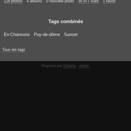
128 photos
4 albums
0 nouvelle photo
30 977 vues
1 favori
Tags combinés
En Chansons
Puy-de-dôme
Sunset
Tous les tags
Propulsé par
iGalerie
-
admin