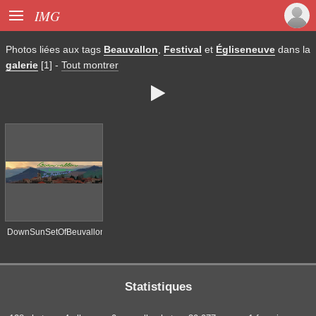

IMG
Photos liées aux tags
Beauvallon
,
Festival
et
Égliseneuve
dans la
galerie
[1]
-
Tout montrer

DownSunSetOfBeuvallon
Statistiques