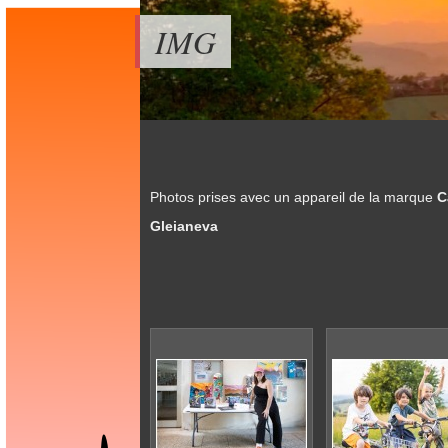
IMG
Photos prises avec un appareil de la marque
C
Gleianeva