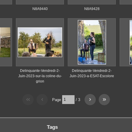
N8A9440
N8A9428
Delinquante-Vendredi-2-
Delinquante-Vendredi-2-
Juin-2023-sur-la coline-du-
Juin-2023-a-ESAT-Escolore
grion
Page
/
3
Tags