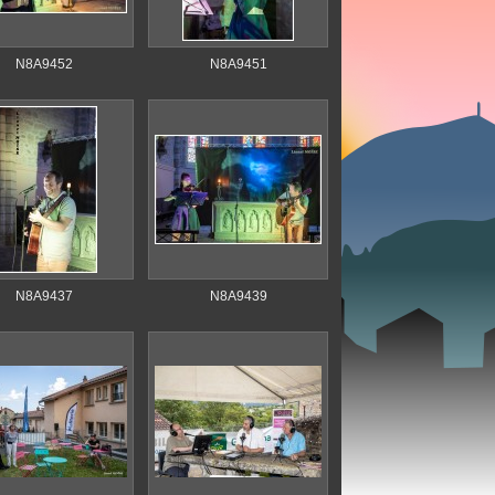
N8A9452
N8A9451
N8A9437
N8A9439