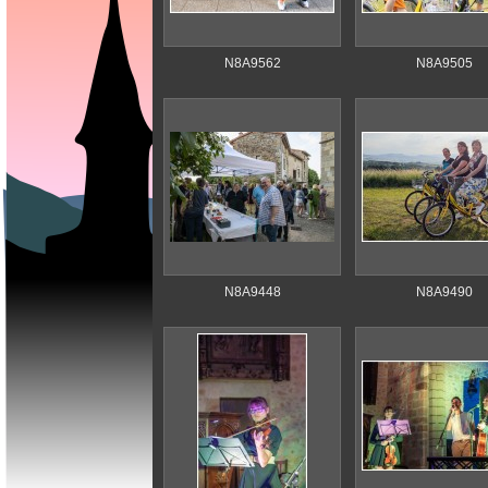
N8A9562
N8A9505
N8A9448
N8A9490