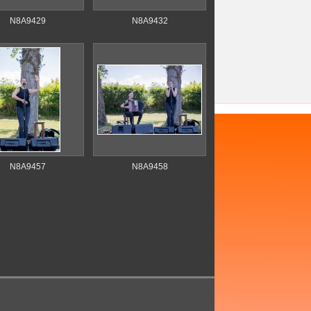
N8A9429
N8A9432
N8A9457
N8A9458