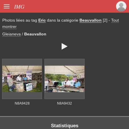

IMG
Photos liées au tag
Eric
dans la catégorie
Beauvallon
[2]
-
Tout
montrer
Gleianeva
/
Beauvallon

N8A9428
N8A9432
Statistiques