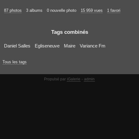
87 photos
3 albums
0 nouvelle photo
15 959 vues
1 favori
Tags combinés
Daniel Salles
Egliseneuve
Maire
Variance Fm
Tous les tags
Propulsé par
iGalerie
-
admin