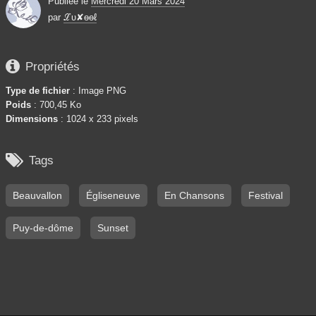
Publiée le
Mercredi 20 Mars 2024
par
ℒυ✘ѳѳℓ

Propriétés
Type de fichier
: Image PNG
Poids
: 700,45 Ko
Dimensions
: 1024 x 233 pixels

Tags
Beauvallon
Égliseneuve
En Chansons
Festival
Puy-de-dôme
Sunset