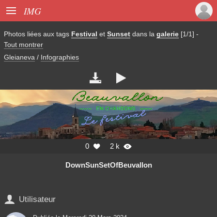

IMG
Photos liées aux tags
Festival
et
Sunset
dans la
galerie
[1/1]
-
Tout montrer
Gleianeva
/
Infographies


0
2 k


DownSunSetOfBeuvallon

Utilisateur