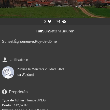
0
74


FullSunSetOnTurluron
Sunset,Égliseneuve,Puy-de-dôme

Utilisateur
Publiée le
Mercredi 20 Mars 2024
par
ℒυ✘ѳѳℓ

Propriétés
Type de fichier
: Image JPEG
Poids
: 412,67 Ko