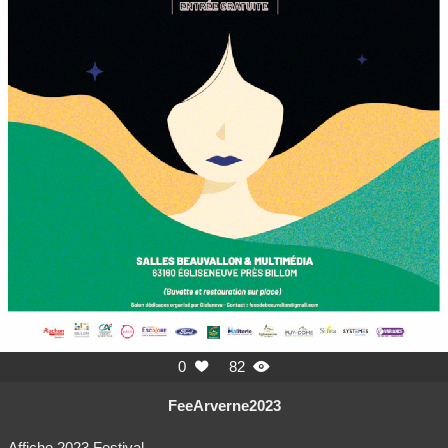
0
82


FeeArverne2023
Affiche,2023,Festival