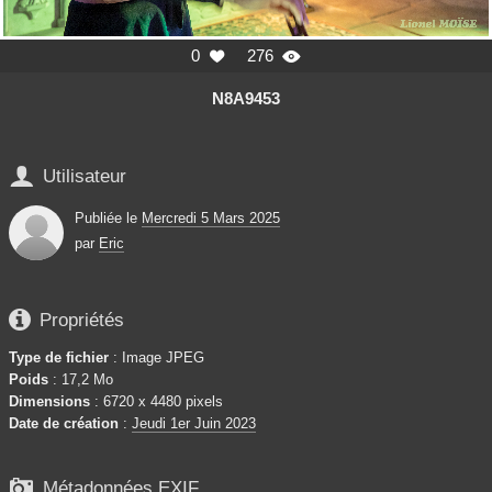
0
276


N8A9453

Utilisateur
Publiée le
Mercredi 5 Mars 2025
par
Eric

Propriétés
Type de fichier
: Image JPEG
Poids
: 17,2 Mo
Dimensions
: 6720 x 4480 pixels
Date de création
:
Jeudi 1er Juin 2023

Métadonnées EXIF