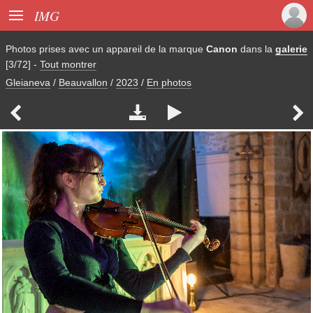

IMG
Photos prises avec un appareil de la marque
Canon
dans la
galerie
[3/72]
-
Tout montrer
Gleianeva
/
Beauvallon
/
2023
/
En photos



