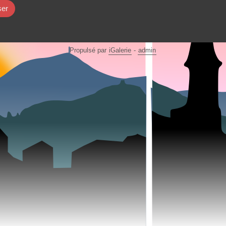
Propulsé par
iGalerie
-
admin